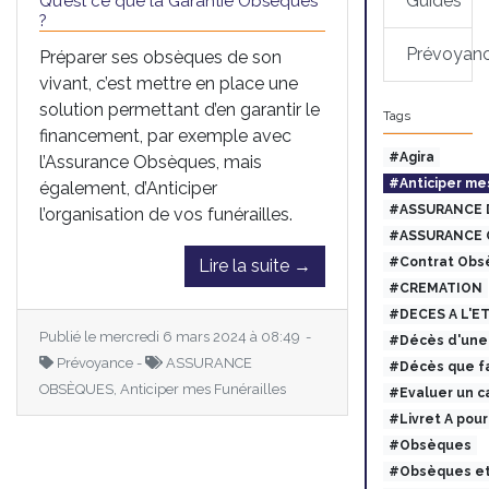
Guides
Qu’est ce que la Garantie Obsèques
?
Prévoyan
Préparer ses obsèques de son
vivant, c’est mettre en place une
solution permettant d’en garantir le
Tags
financement, par exemple avec
#Agira
l’Assurance Obsèques, mais
#Anticiper me
également, d’Anticiper
#ASSURANCE 
l’organisation de vos funérailles.
#ASSURANCE 
#Contrat Obs
Lire la suite →
#CREMATION
#DECES A L'E
Publié le mercredi 6 mars 2024 à 08:49 -
#Décès d'une 
Prévoyance -
ASSURANCE
#Décès que fa
OBSÈQUES, Anticiper mes Funérailles
#Evaluer un c
#Livret A pou
#Obsèques
#Obsèques et