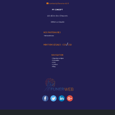
contact@funerweb.fr
PF CONCEPT
120 allée des Chauvets
06610 La Gaude
NOS PARTENAIRES
>
Reforest'Action
/
MENTIONS LÉGALES
-
CGV
CGU
NAVIGATION
>
Organisez en ligne
>
Formalités
>
FAQ
>
Contact
>
Blog