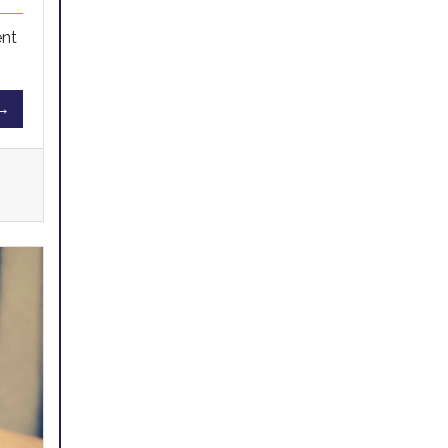
ent
 →