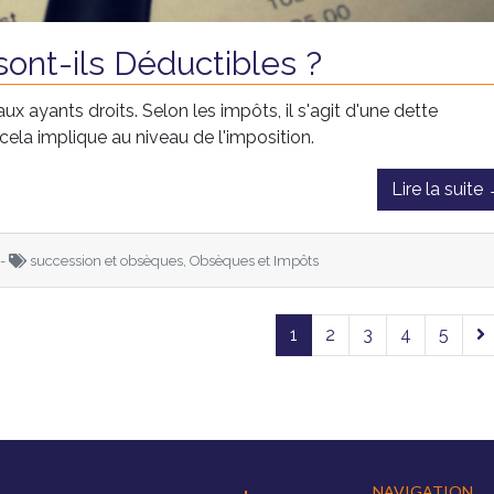
ont-ils Déductibles ?
x ayants droits. Selon les impôts, il s'agit d'une dette
ela implique au niveau de l'imposition.
Lire la suite
 -
succession et obsèques, Obsèques et Impôts
1
2
3
4
5
NAVIGATION