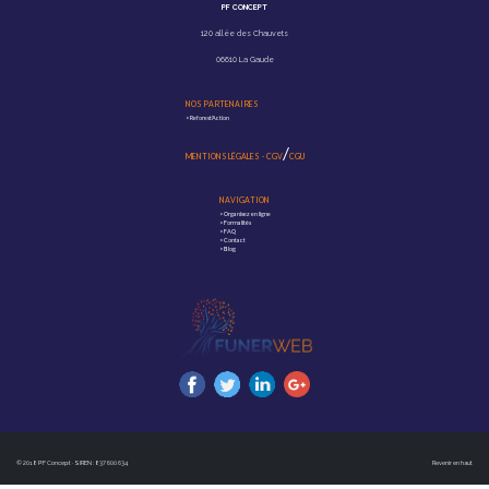
PF CONCEPT
120 allée des Chauvets
06610 La Gaude
NOS PARTENAIRES
>
Reforest'Action
/
MENTIONS LÉGALES
-
CGV
CGU
NAVIGATION
>
Organisez en ligne
>
Formalités
>
FAQ
>
Contact
>
Blog
© 2018 PF Concept · SIREN : 837 600 634
Revenir en haut