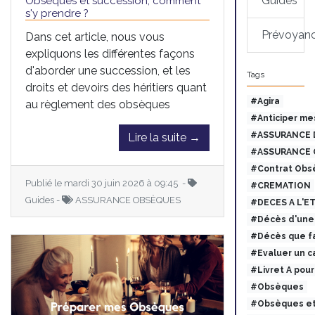
Guides
Obsèques et succession, comment
s'y prendre ?
Prévoyan
Dans cet article, nous vous
expliquons les différentes façons
d'aborder une succession, et les
Tags
droits et devoirs des héritiers quant
#Agira
au règlement des obsèques
#Anticiper me
#ASSURANCE 
Lire la suite →
#ASSURANCE 
#Contrat Obs
Publié le mardi 30 juin 2026 à 09:45 -
#CREMATION
Guides -
ASSURANCE OBSÈQUES
#DECES A L'E
#Décès d'une 
#Décès que fa
#Evaluer un c
#Livret A pou
#Obsèques
#Obsèques et