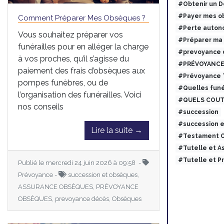
#Obtenir un 
#Payer mes ob
Comment Préparer Mes Obsèques ?
#Perte auton
Vous souhaitez préparer vos
#Préparer ma
funérailles pour en alléger la charge
#prevoyance 
à vos proches, qu’il s’agisse du
#PRÉVOYANCE
paiement des frais d’obsèques aux
#Prévoyance
pompes funèbres, ou de
#Quelles funé
l’organisation des funérailles. Voici
#QUELS COUT
nos conseils
#succession
#succession 
Lire la suite →
#Testament O
#Tutelle et 
#Tutelle et 
Publié le mercredi 24 juin 2026 à 09:58 -
Prévoyance -
succession et obsèques,
ASSURANCE OBSÈQUES, PRÉVOYANCE
OBSÈQUES, prevoyance décès, Obsèques