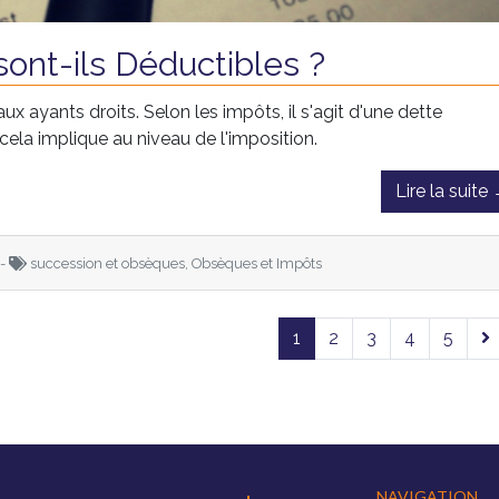
ont-ils Déductibles ?
x ayants droits. Selon les impôts, il s'agit d'une dette
ela implique au niveau de l'imposition.
Lire la suite
 -
succession et obsèques, Obsèques et Impôts
1
2
3
4
5
NAVIGATION