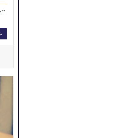
ent
 →