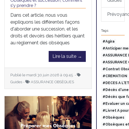
Guides
Obsèques et succession, comment
s'y prendre ?
Prévoyan
Dans cet article, nous vous
expliquons les différentes façons
d'aborder une succession, et les
Tags
droits et devoirs des héritiers quant
#Agira
au règlement des obsèques
#Anticiper me
#ASSURANCE 
Lire la suite →
#ASSURANCE 
#Contrat Obs
Publié le mardi 30 juin 2026 à 09:45 -
#CREMATION
Guides -
ASSURANCE OBSÈQUES
#DECES A L'E
#Décès d'une 
#Décès que fa
#Evaluer un c
#Livret A pou
#Obsèques
#Obsèques et