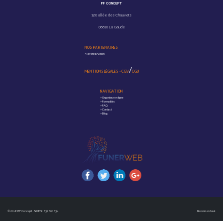
PF CONCEPT
120 allée des Chauvets
06610 La Gaude
NOS PARTENAIRES
>
Reforest'Action
/
MENTIONS LÉGALES
-
CGV
CGU
NAVIGATION
>
Organisez en ligne
>
Formalités
>
FAQ
>
Contact
>
Blog
© 2018 PF Concept · SIREN : 837 600 634
Revenir en haut