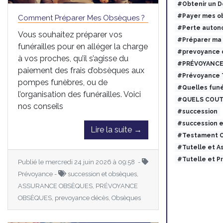
#Obtenir un 
#Payer mes ob
Comment Préparer Mes Obsèques ?
#Perte auton
Vous souhaitez préparer vos
#Préparer ma
funérailles pour en alléger la charge
#prevoyance 
à vos proches, qu’il s’agisse du
#PRÉVOYANCE
paiement des frais d’obsèques aux
#Prévoyance
pompes funèbres, ou de
#Quelles funé
l’organisation des funérailles. Voici
#QUELS COUT
nos conseils
#succession
#succession 
Lire la suite →
#Testament O
#Tutelle et 
#Tutelle et 
Publié le mercredi 24 juin 2026 à 09:58 -
Prévoyance -
succession et obsèques,
ASSURANCE OBSÈQUES, PRÉVOYANCE
OBSÈQUES, prevoyance décès, Obsèques