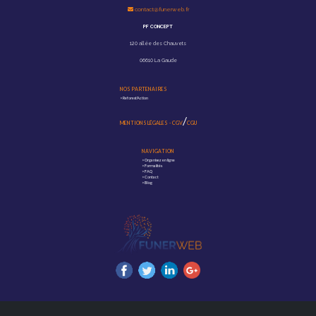
contact@funerweb.fr
PF CONCEPT
120 allée des Chauvets
06610 La Gaude
NOS PARTENAIRES
>
Reforest'Action
/
MENTIONS LÉGALES
-
CGV
CGU
NAVIGATION
>
Organisez en ligne
>
Formalités
>
FAQ
>
Contact
>
Blog