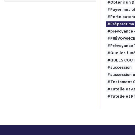
#Obtenir un 
#Payer mes ob
#Perte auton
#Préparer ma
#prevoyance 
#PRÉVOYANCE
#Prévoyance
#Quelles funé
#QUELS COUT
#succession
#succession 
#Testament O
#Tutelle et 
#Tutelle et 