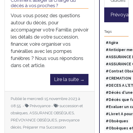
Guides
Comment alléger la charge du
décès à vos proches ?
Prévoyan
Vous vous posez des questions
autour du décès, pour
accompagner votre Famille, prévoir
Tags
les détails de votre succession,
#Agira
financer, voire organiser vos
#Anticiper me
funérailles avec les pompes
#ASSURANCE 
funèbres ? Nous vous répondons
#ASSURANCE 
dans cet article.
#Contrat Obs
#CREMATION
Lire la suite →
#DECES A L'E
#Décès d'une 
Publié le mercredi 15 novembre 2023 à
#Décès que fa
08:55 -
Prévoyance -
succession et
#Evaluer un c
obsèques, ASSURANCE OBSÈQUES,
#Livret A pou
PRÉVOYANCE OBSÈQUES, prevoyance
#Obsèques
décès, Préparer ma Succession
#Obsèques et