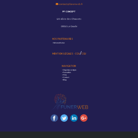
contact@funerweb.fr
PF CONCEPT
120 allée des Chauvets
06610 La Gaude
NOS PARTENAIRES
>
Reforest'Action
/
MENTIONS LÉGALES
-
CGV
CGU
NAVIGATION
>
Organisez en ligne
>
Formalités
>
FAQ
>
Contact
>
Blog