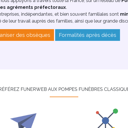
ous appuyons à travers toute la France, sur un réseau de
Po
les agréments préfectoraux
.
treprises, indépendantes, et bien souvent familiales sont
min
é de leur travail auprès des familles, ainsi que leur grande disc
aniser des obsèques
Formalités après décès
RÉFÉREZ FUNERWEB AUX POMPES FUNÈBRES CLASSIQU