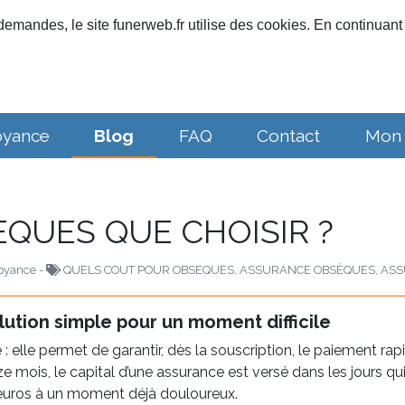
emandes, le site funerweb.fr utilise des cookies. En continuant 
oyance
Blog
FAQ
Contact
Mon
QUES QUE CHOISIR ?
oyance -
QUELS COUT POUR OBSEQUES, ASSURANCE OBSÈQUES, AS
ution simple pour un moment difficile
: elle permet de garantir, dès la souscription, le paiement ra
mois, le capital d’une assurance est versé dans les jours qui s
d’euros à un moment déjà douloureux.