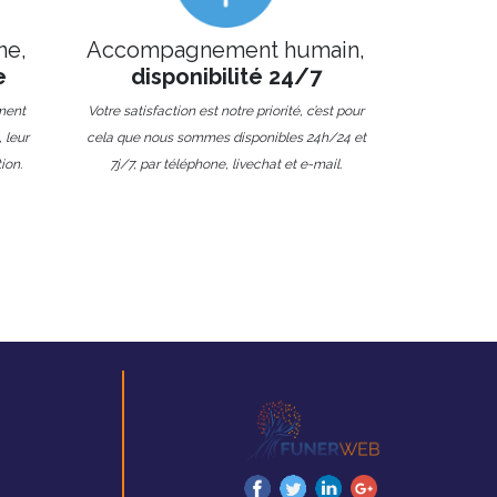
ne,
Accompagnement humain,
e
disponibilité 24/7
ment
Votre satisfaction est notre priorité, c’est pour
 leur
cela que nous sommes disponibles 24h/24 et
ion.
7j/7, par téléphone, livechat et e-mail.