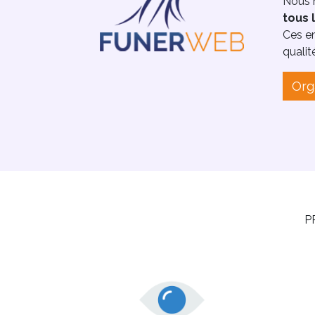
Nous n
tous 
Ces en
qualit
Org
P