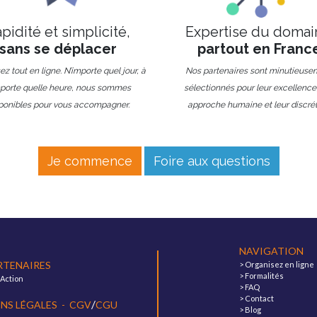
pidité et simplicité,
Expertise du domai
sans se déplacer
partout en Franc
z tout en ligne. N’importe quel jour, à
Nos partenaires sont minutieuse
mporte quelle heure, nous sommes
sélectionnés pour leur excellence,
ponibles pour vous accompagner.
approche humaine et leur discrét
Je commence
Foire aux questions
NAVIGATION
RTENAIRES
>
Organisez en ligne
>
Formalités
'Action
>
FAQ
>
Contact
/
NS LÉGALES
-
CGV
CGU
>
Blog