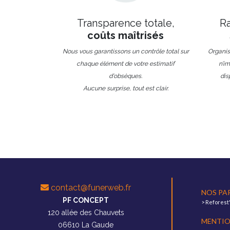
Transparence totale,
Ra
coûts maîtrisés
Nous vous garantissons un contrôle total sur
Organise
chaque élément de votre estimatif
n’i
d'obsèques.
dis
Aucune surprise, tout est clair.
contact@funerweb.fr
NOS PA
PF CONCEPT
>
Reforest
120 allée des Chauvets
MENTIO
06610 La Gaude