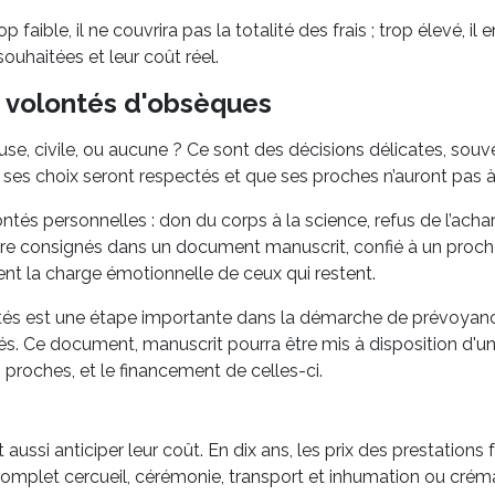
p faible, il ne couvrira pas la totalité des frais ; trop élevé, il
ouhaitées et leur coût réel.
es volontés d'obsèques
e, civile, ou aucune ? Ce sont des décisions délicates, souve
 ses choix seront respectés et que ses proches n’auront pas à
ontés personnelles : don du corps à la science, refus de l’ac
tre consignés dans un document manuscrit, confié à un proch
ent la charge émotionnelle de ceux qui restent.
ntés est une étape importante dans la démarche de prévoyan
. Ce document, manuscrit pourra être mis à disposition d'un 
 proches, et le financement de celles-ci.
t aussi anticiper leur coût. En dix ans, les prix des prestation
 complet cercueil, cérémonie, transport et inhumation ou crém