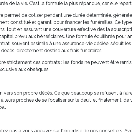
 de la vie. C’est la formule la plus répandue, car elle répartit l
e permet de cotiser pendant une durée déterminée, générale
ment constitué et garanti pour financer les funérailles. Ce typ
ions, tout en assurant une couverture effective dès la souscript
pital prévu aux bénéficiaires. Une formule équilibrée pour ant
trat, souvent assimilé à une assurance-vie dédiée, séduit les 
décès, directement destiné aux frais funéraires.
cadre strictement ces contrats : les fonds ne peuvent être rem
 exclusive aux obsèques.
ion vers son propre décès. Ce que beaucoup se refusent à fai
à leurs proches de se focaliser sur le deuil, et finalement, de
ce…
sitez pas à vous appuyer sur l’expertise de nos conseillers. 