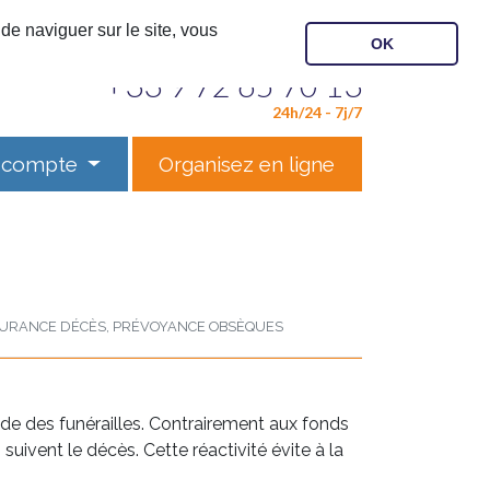
de naviguer sur le site, vous
OK
Contactez notre service
+33 9 72 65 70 13
24h/24 - 7j/7
 compte
Organisez en ligne
SURANCE DÉCÈS, PRÉVOYANCE OBSÈQUES
pide des funérailles. Contrairement aux fonds
uivent le décès. Cette réactivité évite à la