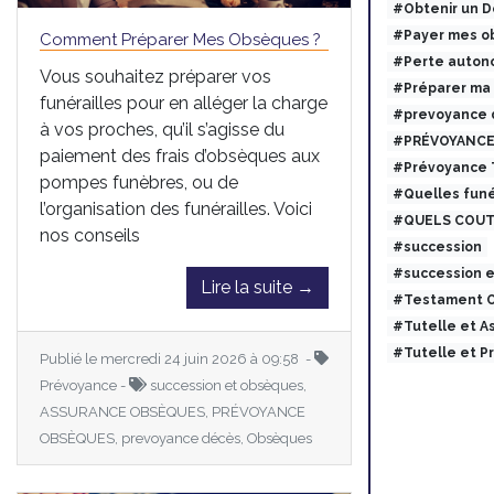
#Obtenir un 
#Payer mes ob
Comment Préparer Mes Obsèques ?
#Perte auton
Vous souhaitez préparer vos
#Préparer ma
funérailles pour en alléger la charge
#prevoyance 
à vos proches, qu’il s’agisse du
#PRÉVOYANCE
paiement des frais d’obsèques aux
#Prévoyance
pompes funèbres, ou de
#Quelles funé
l’organisation des funérailles. Voici
#QUELS COUT
nos conseils
#succession
#succession 
Lire la suite →
#Testament O
#Tutelle et 
#Tutelle et 
Publié le mercredi 24 juin 2026 à 09:58 -
Prévoyance -
succession et obsèques,
ASSURANCE OBSÈQUES, PRÉVOYANCE
OBSÈQUES, prevoyance décès, Obsèques