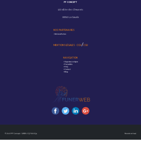
PF CONCEPT
120 allée des Chauvets
06610 La Gaude
NOS PARTENAIRES
>
Reforest'Action
/
MENTIONS LÉGALES
-
CGV
CGU
NAVIGATION
>
Organisez en ligne
>
Formalités
>
FAQ
>
Contact
>
Blog
© 2018 PF Concept · SIREN : 837 600 634
Revenir en haut