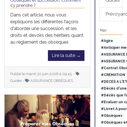
Guides
Obsèques et succession, comment
s'y prendre ?
Prévoyan
Dans cet article, nous vous
expliquons les différentes façons
d'aborder une succession, et les
Tags
droits et devoirs des héritiers quant
#Agira
au règlement des obsèques
#Anticiper me
#ASSURANCE 
Lire la suite →
#ASSURANCE 
#Contrat Obs
Publié le mardi 30 juin 2026 à 09:45 -
#CREMATION
Guides -
ASSURANCE OBSÈQUES
#DECES A L'E
#Décès d'une 
#Décès que fa
#Evaluer un c
#Livret A pou
#Obsèques
#Obsèques et