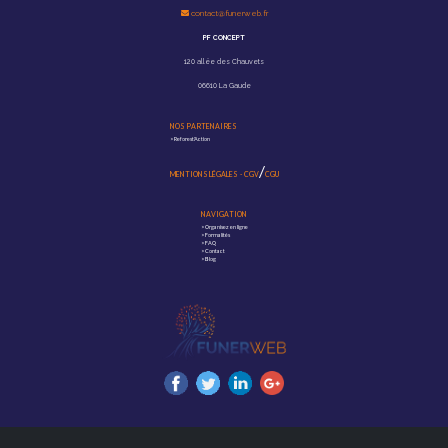
contact@funerweb.fr
PF CONCEPT
120 allée des Chauvets
06610 La Gaude
NOS PARTENAIRES
>
Reforest'Action
/
MENTIONS LÉGALES
-
CGV
CGU
NAVIGATION
>
Organisez en ligne
>
Formalités
>
FAQ
>
Contact
>
Blog