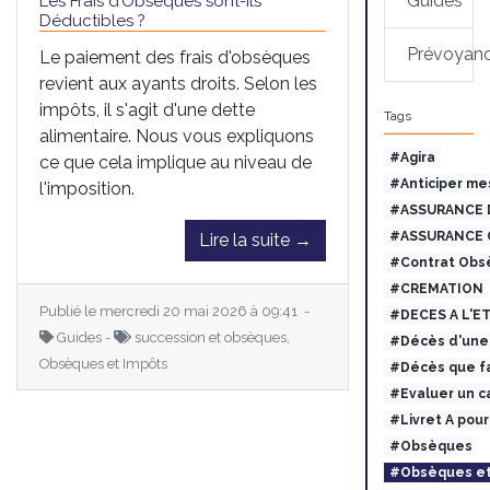
Guides
Les Frais d’Obsèques sont-ils
Déductibles ?
Prévoyan
Le paiement des frais d'obsèques
revient aux ayants droits. Selon les
impôts, il s'agit d'une dette
Tags
alimentaire. Nous vous expliquons
#Agira
ce que cela implique au niveau de
#Anticiper me
l'imposition.
#ASSURANCE 
#ASSURANCE 
Lire la suite →
#Contrat Obs
#CREMATION
Publié le mercredi 20 mai 2026 à 09:41 -
#DECES A L'E
Guides -
succession et obsèques,
#Décès d'une 
Obsèques et Impôts
#Décès que fa
#Evaluer un c
#Livret A pou
#Obsèques
#Obsèques et