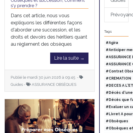
Guides
Obsèques et succession, comment
s'y prendre ?
Prévoyan
Dans cet article, nous vous
expliquons les différentes façons
d'aborder une succession, et les
Tags
droits et devoirs des héritiers quant
#Agira
au règlement des obsèques
#Anticiper me
#ASSURANCE 
Lire la suite →
#ASSURANCE 
#Contrat Obs
Publié le mardi 30 juin 2026 à 09:45 -
#CREMATION
Guides -
ASSURANCE OBSÈQUES
#DECES A L'E
#Décès d'une 
#Décès que fa
#Evaluer un c
#Livret A pou
#Obsèques
#Obsèques et