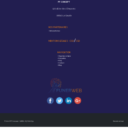
PF CONCEPT
120 allée des Chauvets
06610 La Gaude
NOS PARTENAIRES
>
Reforest'Action
/
MENTIONS LÉGALES
-
CGV
CGU
NAVIGATION
>
Organisez en ligne
>
Formalités
>
FAQ
>
Contact
>
Blog
© 2018 PF Concept · SIREN : 837 600 634
Revenir en haut