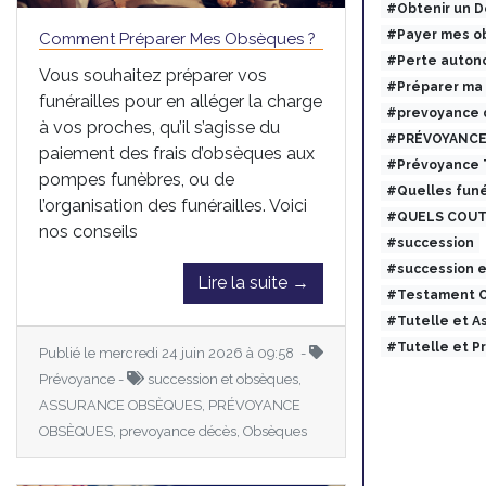
#Obtenir un 
#Payer mes ob
Comment Préparer Mes Obsèques ?
#Perte auton
Vous souhaitez préparer vos
#Préparer ma
funérailles pour en alléger la charge
#prevoyance 
à vos proches, qu’il s’agisse du
#PRÉVOYANCE
paiement des frais d’obsèques aux
#Prévoyance
pompes funèbres, ou de
#Quelles funé
l’organisation des funérailles. Voici
#QUELS COUT
nos conseils
#succession
#succession 
Lire la suite →
#Testament O
#Tutelle et 
#Tutelle et 
Publié le mercredi 24 juin 2026 à 09:58 -
Prévoyance -
succession et obsèques,
ASSURANCE OBSÈQUES, PRÉVOYANCE
OBSÈQUES, prevoyance décès, Obsèques