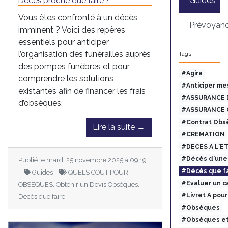
Guides
Décès proche que faire ?
Vous êtes confronté à un décès
Prévoyan
imminent ? Voici des repères
essentiels pour anticiper
l’organisation des funérailles auprès
Tags
des pompes funèbres et pour
#Agira
comprendre les solutions
#Anticiper me
existantes afin de financer les frais
#ASSURANCE 
d’obsèques.
#ASSURANCE 
#Contrat Obs
Lire la suite →
#CREMATION
#DECES A L'E
#Décès d'une 
Publié le mardi 25 novembre 2025 à 09:19
#Décès que fa
-
Guides -
QUELS COUT POUR
#Evaluer un c
OBSEQUES, Obtenir un Devis Obsèques,
#Livret A pou
Décès que faire
#Obsèques
#Obsèques et