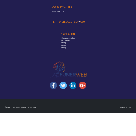
NOS PARTENAIRES
>
Reforest'Action
/
MENTIONS LÉGALES
-
CGV
CGU
NAVIGATION
>
Organisez en ligne
>
Formalités
>
FAQ
>
Contact
>
Blog
© 2018 PF Concept · SIREN : 837 600 634
Revenir en haut