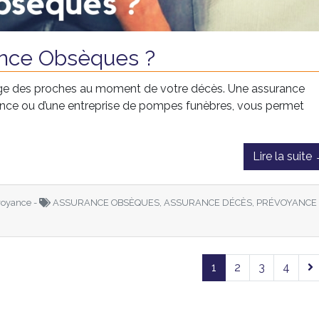
ance Obsèques ?
harge des proches au moment de votre décès. Une assurance
ance ou d’une entreprise de pompes funèbres, vous permet
Lire la suite
oyance -
ASSURANCE OBSÈQUES, ASSURANCE DÉCÈS, PRÉVOYANCE
1
2
3
4