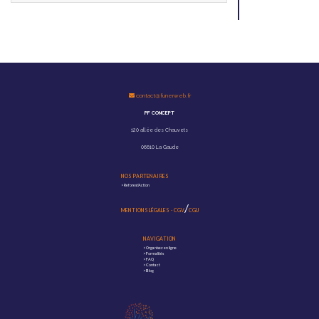
contact@funerweb.fr
PF CONCEPT
120 allée des Chauvets
06610 La Gaude
NOS PARTENAIRES
>
Reforest'Action
/
MENTIONS LÉGALES
-
CGV
CGU
NAVIGATION
>
Organisez en ligne
>
Formalités
>
FAQ
>
Contact
>
Blog