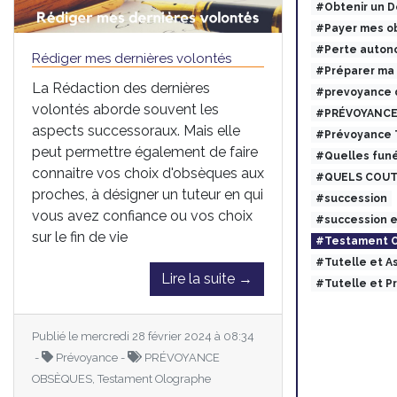
#Obtenir un 
#Payer mes ob
#Perte auton
Rédiger mes dernières volontés
#Préparer ma
La Rédaction des dernières
#prevoyance 
volontés aborde souvent les
#PRÉVOYANCE
aspects successoraux. Mais elle
#Prévoyance
peut permettre également de faire
#Quelles funé
connaitre vos choix d'obsèques aux
#QUELS COUT
proches, à désigner un tuteur en qui
#succession
vous avez confiance ou vos choix
#succession 
sur le fin de vie
#Testament O
#Tutelle et 
Lire la suite →
#Tutelle et 
Publié le mercredi 28 février 2024 à 08:34
-
Prévoyance -
PRÉVOYANCE
OBSÈQUES, Testament Olographe