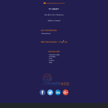
contact@funerweb.fr
PF CONCEPT
120 allée des Chauvets
06610 La Gaude
NOS PARTENAIRES
>
Reforest'Action
/
MENTIONS LÉGALES
-
CGV
CGU
NAVIGATION
>
Organisez en ligne
>
Formalités
>
FAQ
>
Contact
>
Blog