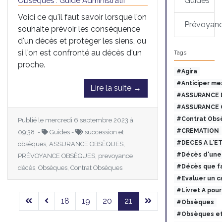
Guides
Obsèques : Guide Administratif
Voici ce qu'il faut savoir lorsque l'on
Prévoyan
souhaite prévoir les conséquence
d'un décès et protéger les siens, ou
si l'on est confronté au décès d'un
Tags
proche.
#Agira
#Anticiper me
Lire la suite →
#ASSURANCE 
#ASSURANCE 
#Contrat Obs
Publié le mercredi 6 septembre 2023 à
#CREMATION
09:38 -
Guides -
succession et
#DECES A L'E
obsèques, ASSURANCE OBSÈQUES,
#Décès d'une 
PRÉVOYANCE OBSÈQUES, prevoyance
#Décès que fa
décès, Obsèques, Contrat Obsèques
#Evaluer un c
#Livret A pou
18
19
20
21
#Obsèques
#Obsèques et