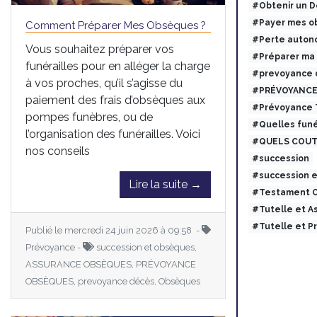
#Obtenir un 
#Payer mes ob
Comment Préparer Mes Obsèques ?
#Perte auton
Vous souhaitez préparer vos
#Préparer ma
funérailles pour en alléger la charge
#prevoyance 
à vos proches, qu’il s’agisse du
#PRÉVOYANCE
paiement des frais d’obsèques aux
#Prévoyance
pompes funèbres, ou de
#Quelles funé
l’organisation des funérailles. Voici
#QUELS COUT
nos conseils
#succession
#succession 
Lire la suite →
#Testament O
#Tutelle et 
#Tutelle et 
Publié le mercredi 24 juin 2026 à 09:58 -
Prévoyance -
succession et obsèques,
ASSURANCE OBSÈQUES, PRÉVOYANCE
OBSÈQUES, prevoyance décès, Obsèques