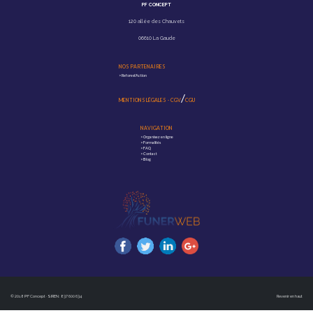
PF CONCEPT
120 allée des Chauvets
06610 La Gaude
NOS PARTENAIRES
>
Reforest'Action
/
MENTIONS LÉGALES
-
CGV
CGU
NAVIGATION
>
Organisez en ligne
>
Formalités
>
FAQ
>
Contact
>
Blog
© 2018 PF Concept · SIREN : 837 600 634
Revenir en haut