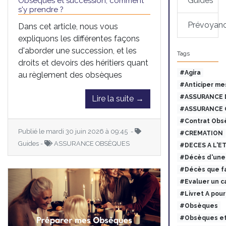
Guides
Obsèques et succession, comment
s'y prendre ?
Prévoyan
Dans cet article, nous vous
expliquons les différentes façons
d'aborder une succession, et les
Tags
droits et devoirs des héritiers quant
#Agira
au règlement des obsèques
#Anticiper me
#ASSURANCE 
Lire la suite →
#ASSURANCE 
#Contrat Obs
Publié le mardi 30 juin 2026 à 09:45 -
#CREMATION
Guides -
ASSURANCE OBSÈQUES
#DECES A L'E
#Décès d'une 
#Décès que fa
#Evaluer un c
#Livret A pou
#Obsèques
#Obsèques et