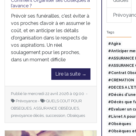
Guides
Comment Organiser ses Obsèques à
l’avance ?
Prévoyan
Prévoir ses funérailles, c'est éviter à
vos proches d’avoir à en assumer le
coût, et en anticiper les détails
Tags
d'organisation dans le respects de
#Agira
vos aspirations. Un réel
#Anticiper me
soulagement pour les proches,
#ASSURANCE 
dans un moment difficile
#ASSURANCE 
#Contrat Obs
Lire la suite →
#CREMATION
#DECES A L'E
Publié le mercredi 22 avril 2026 à 09:00 -
#Décès d'une 
Prévoyance -
QUELS COUT POUR
#Décès que fa
OBSEQUES, ASSURANCE OBSÈQUES,
#Evaluer un c
prevoyance décès, succession, Obsèques
#Livret A pou
#Obsèques
#Obsèques et