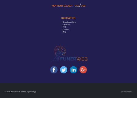
/
MENTIONS LÉGALES
-
CGV
CGU
NAVIGATION
>
Organisez en ligne
>
Formalités
>
FAQ
>
Contact
>
Blog
© 2018 PF Concept · SIREN : 837 600 634
Revenir en haut