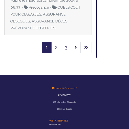
Publié le mercredi 12 novembre 2025 à
08:33 -
Prévoyance -
QUELS COUT
POUR OBSEQUES, ASSURANCE
OBSÈQUES, ASSURANCE DÉCÈS,
PRÉVOYANCE OBSÈQUES
1
2
3
contact@funerweb.fr
PF CONCEPT
120 allée des Chauvets
06610 La Gaude
NOS PARTENAIRES
>
Reforest'Action