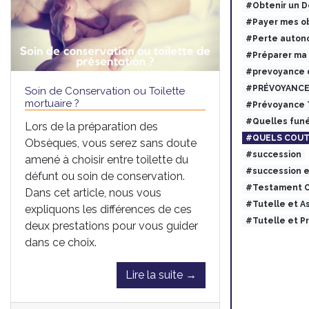
#Obtenir un 
#Payer mes ob
#Perte auton
#Préparer ma
#prevoyance 
#PRÉVOYANCE
Soin de Conservation ou Toilette
mortuaire ?
#Prévoyance
#Quelles funé
Lors de la préparation des
#QUELS COUT
Obsèques, vous serez sans doute
#succession
amené à choisir entre toilette du
#succession 
défunt ou soin de conservation.
#Testament O
Dans cet article, nous vous
#Tutelle et 
expliquons les différences de ces
#Tutelle et 
deux prestations pour vous guider
dans ce choix.
Lire la suite →