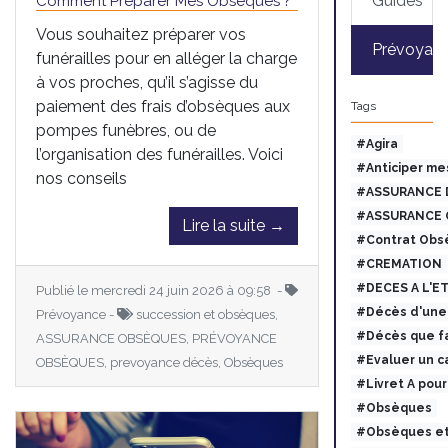
Guides
Comment Préparer Mes Obsèques ?
Vous souhaitez préparer vos
Prévoyan
funérailles pour en alléger la charge
à vos proches, qu’il s’agisse du
paiement des frais d’obsèques aux
Tags
pompes funèbres, ou de
#Agira
l’organisation des funérailles. Voici
#Anticiper me
nos conseils
#ASSURANCE 
#ASSURANCE 
Lire la suite →
#Contrat Obs
#CREMATION
#DECES A L'E
Publié le mercredi 24 juin 2026 à 09:58 -
#Décès d'une 
Prévoyance -
succession et obsèques,
#Décès que fa
ASSURANCE OBSÈQUES, PRÉVOYANCE
#Evaluer un c
OBSÈQUES, prevoyance décès, Obsèques
#Livret A pou
#Obsèques
#Obsèques et