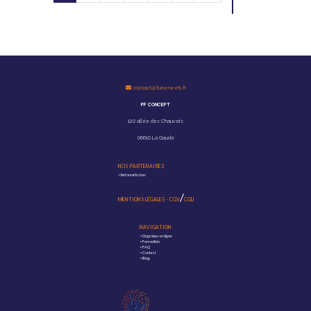
contact@funerweb.fr
PF CONCEPT
120 allée des Chauvets
06610 La Gaude
NOS PARTENAIRES
>
Reforest'Action
/
MENTIONS LÉGALES
-
CGV
CGU
NAVIGATION
>
Organisez en ligne
>
Formalités
>
FAQ
>
Contact
>
Blog