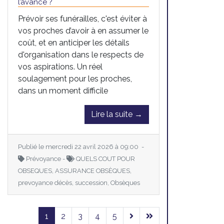
l’avance ?
Prévoir ses funérailles, c'est éviter à
vos proches d’avoir à en assumer le
coût, et en anticiper les détails
d'organisation dans le respects de
vos aspirations. Un réel
soulagement pour les proches,
dans un moment difficile
Lire la suite →
Publié le mercredi 22 avril 2026 à 09:00 -
Prévoyance -
QUELS COUT POUR
OBSEQUES, ASSURANCE OBSÈQUES,
prevoyance décès, succession, Obsèques
1
2
3
4
5