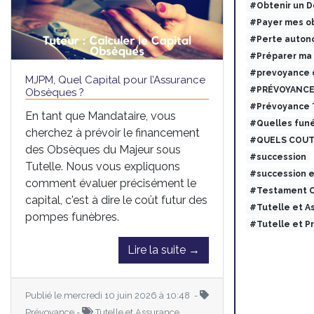
#Obtenir un 
#Payer mes ob
#Perte auton
#Préparer ma
#prevoyance 
MJPM, Quel Capital pour l’Assurance
#PRÉVOYANCE
Obsèques ?
#Prévoyance
En tant que Mandataire, vous
#Quelles funé
cherchez à prévoir le financement
#QUELS COUT
des Obsèques du Majeur sous
#succession
Tutelle. Nous vous expliquons
#succession 
comment évaluer précisément le
#Testament O
capital, c'est à dire le coût futur des
#Tutelle et 
pompes funèbres.
#Tutelle et 
Lire la suite →
Publié le mercredi 10 juin 2026 à 10:48 -
Prévoyance -
Tutelle et Assurance