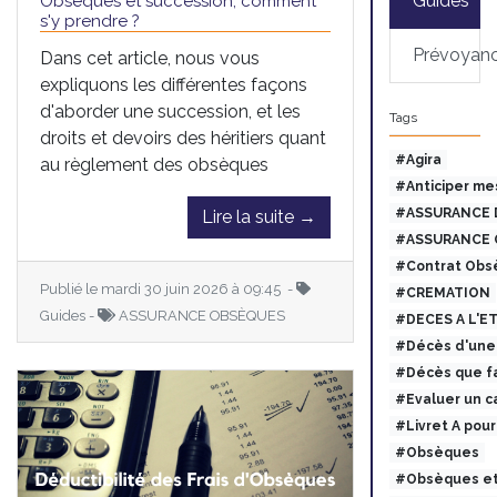
Guides
Obsèques et succession, comment
s'y prendre ?
Prévoyan
Dans cet article, nous vous
expliquons les différentes façons
d'aborder une succession, et les
Tags
droits et devoirs des héritiers quant
#Agira
au règlement des obsèques
#Anticiper me
#ASSURANCE 
Lire la suite →
#ASSURANCE 
#Contrat Obs
Publié le mardi 30 juin 2026 à 09:45 -
#CREMATION
Guides -
ASSURANCE OBSÈQUES
#DECES A L'E
#Décès d'une 
#Décès que fa
#Evaluer un c
#Livret A pou
#Obsèques
#Obsèques et