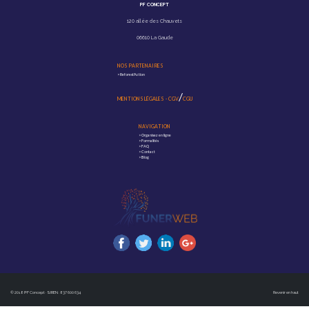
PF CONCEPT
120 allée des Chauvets
06610 La Gaude
NOS PARTENAIRES
>
Reforest'Action
/
MENTIONS LÉGALES
-
CGV
CGU
NAVIGATION
>
Organisez en ligne
>
Formalités
>
FAQ
>
Contact
>
Blog
© 2018 PF Concept · SIREN : 837 600 634
Revenir en haut