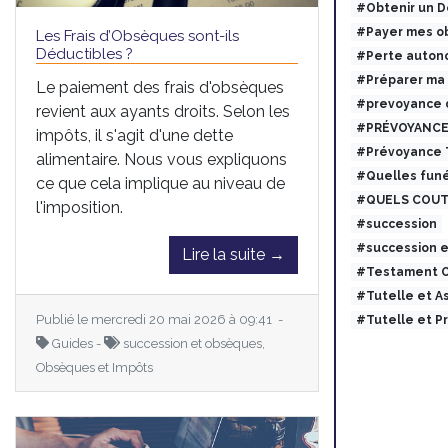
#Obtenir un 
#Payer mes ob
Les Frais d’Obsèques sont-ils
Déductibles ?
#Perte auton
#Préparer ma
Le paiement des frais d'obsèques
#prevoyance 
revient aux ayants droits. Selon les
#PRÉVOYANCE
impôts, il s'agit d'une dette
#Prévoyance
alimentaire. Nous vous expliquons
#Quelles funé
ce que cela implique au niveau de
#QUELS COUT
l'imposition.
#succession
#succession 
Lire la suite →
#Testament O
#Tutelle et 
Publié le mercredi 20 mai 2026 à 09:41 -
#Tutelle et 
Guides -
succession et obsèques,
Obsèques et Impôts